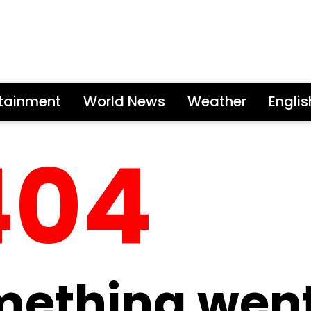
rtainment
World News
Weather
Engli
404
mething wen