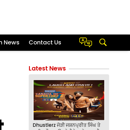
sh News
Contact Us
Latest News
t
Dhustlerz ਜੋੜੀ ਜਸ਼ਨਪ੍ਰੀਤ ਸਿੰਘ ਤੇ