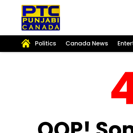
Politics
Canada News
Ente
OOP! So