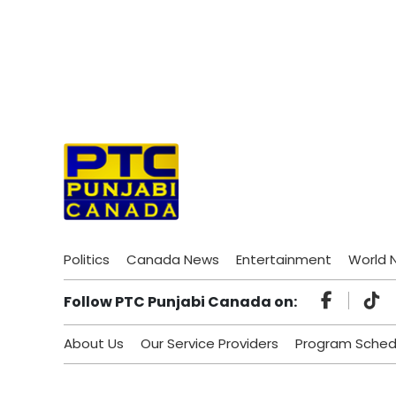
Politics
Canada News
Entertainment
World 
Follow PTC Punjabi Canada on:
About Us
Our Service Providers
Program Sched