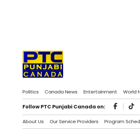
Politics
Canada News
Entertainment
World 
Follow PTC Punjabi Canada on:
About Us
Our Service Providers
Program Sched