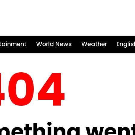
rtainment
World News
Weather
Engli
404
mething wen