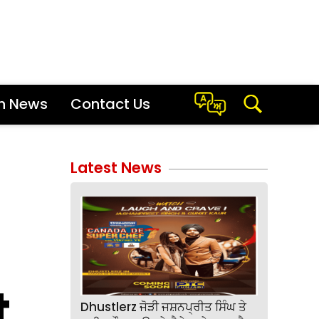
sh News
Contact Us
Latest News
t
Dhustlerz ਜੋੜੀ ਜਸ਼ਨਪ੍ਰੀਤ ਸਿੰਘ ਤੇ