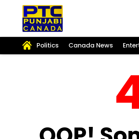
Politics
Canada News
Ente
OOP! So