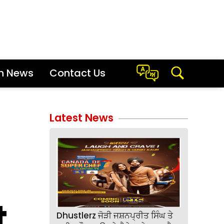
sh News
Contact Us
Latest News
t
Dhustlerz ਜੋੜੀ ਜਸ਼ਨਪ੍ਰੀਤ ਸਿੰਘ ਤੇ