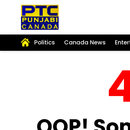
Politics
Canada News
Ente
OOP! So