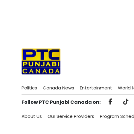
Politics
Canada News
Entertainment
World 
Follow PTC Punjabi Canada on:
About Us
Our Service Providers
Program Sched