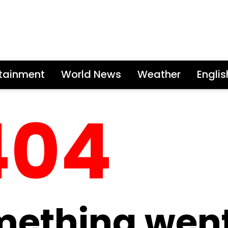
rtainment
World News
Weather
Engli
404
mething wen